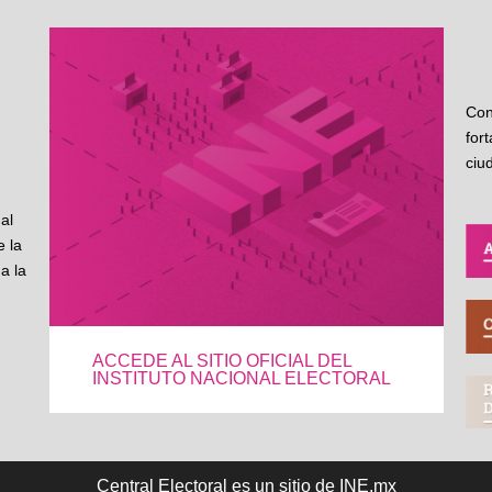
Con
for
ciu
al
 la
a la
ACCEDE AL SITIO OFICIAL DEL
INSTITUTO NACIONAL ELECTORAL
Central Electoral es un sitio de INE.mx