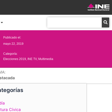
Buscar
Publicado el:
mayo 22, 2019
Categoría:
Elecciones 2019
,
INE TV
,
Multimedia
MA:
stacada
tegorías
día
tura Cívica