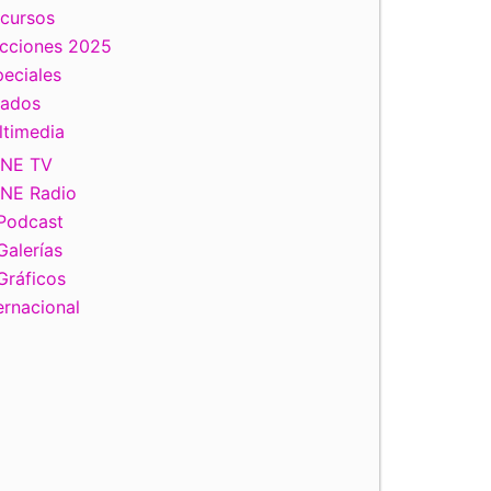
scursos
ecciones 2025
eciales
tados
ltimedia
INE TV
INE Radio
Podcast
Galerías
Gráficos
ernacional