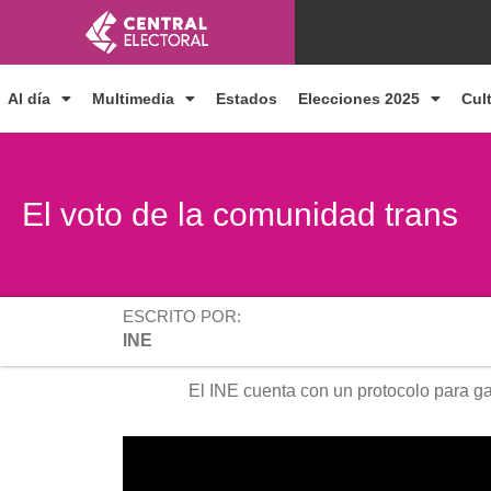
Ir
al
contenido
Al día
Multimedia
Estados
Elecciones 2025
Cul
El voto de la comunidad trans
ESCRITO POR:
INE
El INE cuenta con un protocolo para ga