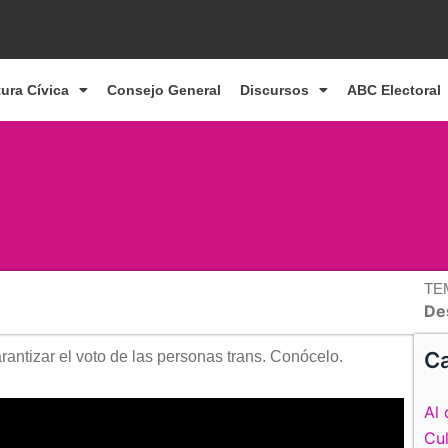
tura Cívica
Consejo General
Discursos
ABC Electoral
TE
De
Ca
rantizar el voto de las personas trans. Conócelo.
Al 
Cul