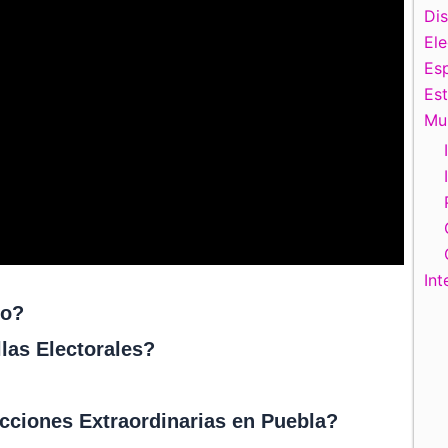
Di
El
Esp
Es
Mu
Int
do?
llas Electorales?
ecciones Extraordinarias en Puebla?