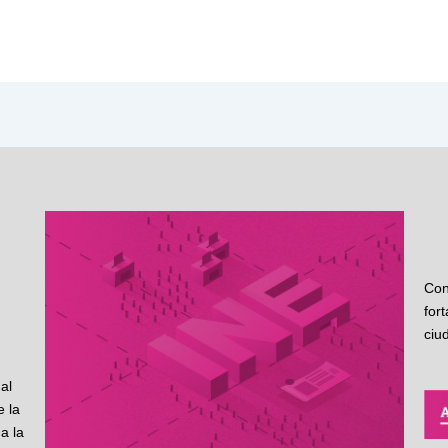
Con
for
ciu
al
 la
a la