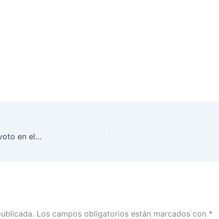
En Tamaulipas promocionan la participación del voto en el “San Marcazo”
publicada.
Los campos obligatorios están marcados con
*