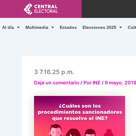
Ir
al
contenido
Al día
Multimedia
Estados
Elecciones 2025
Cul
3 7.16.25 p.m.
Deja un comentario
/ Por
INE
/
9 mayo, 201