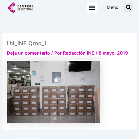
Ir
Menú
al
contenido
LN_INE Qroo_1
Deja un comentario
/ Por
Redacción INE
/
8 mayo, 2019