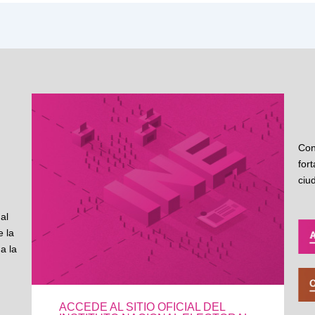
Con
for
ciu
al
 la
a la
ACCEDE AL SITIO OFICIAL DEL