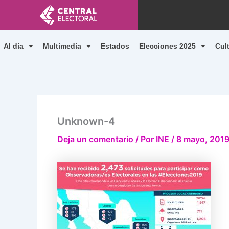
Ir
al
contenido
Al día
Multimedia
Estados
Elecciones 2025
Cul
Unknown-4
Deja un comentario
/ Por
INE
/
8 mayo, 201