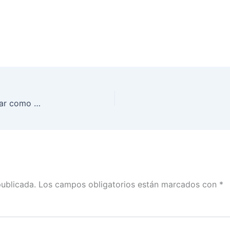
El INE ha recibido 2,473 solicitudes para participar como Observadoras/es Electorales
publicada.
Los campos obligatorios están marcados con
*