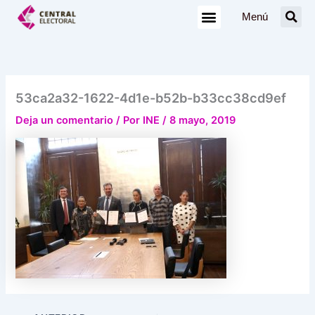
Ir
Menú
al
contenido
53ca2a32-1622-4d1e-b52b-b33cc38cd9ef
Deja un comentario
/ Por
INE
/
8 mayo, 2019