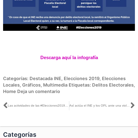
Descarga aquí la infografía
Categorías:
Destacada INE
,
Elecciones 2019
,
Elecciones
Locales
,
Gráficos
,
Multimedia
Etiquetas:
Delitos Electorales
,
Home
Deja un comentario
Ant
S
Las actividades de las #Elecciones2019, en las 5 entidades con proceso local ordinario, registran un avance de 81%
Así actúa el INE y los OPL ante una violación de la normatividad electoral
Categorías