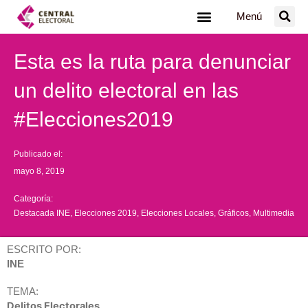
Ir
Menú
al
contenido
Esta es la ruta para denunciar
un delito electoral en las
#Elecciones2019
Publicado el:
mayo 8, 2019
Categoría:
Destacada INE
,
Elecciones 2019
,
Elecciones Locales
,
Gráficos
,
Multimedia
ESCRITO POR:
INE
TEMA:
Delitos Electorales