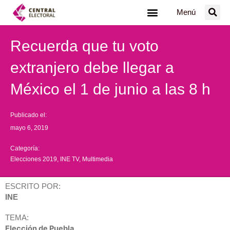
Ir
Menú
al
contenido
Recuerda que tu voto
extranjero debe llegar a
México el 1 de junio a las 8 h
Publicado el:
mayo 6, 2019
Categoría:
Elecciones 2019
,
INE TV
,
Multimedia
ESCRITO POR:
INE
TEMA:
Elección de Puebla