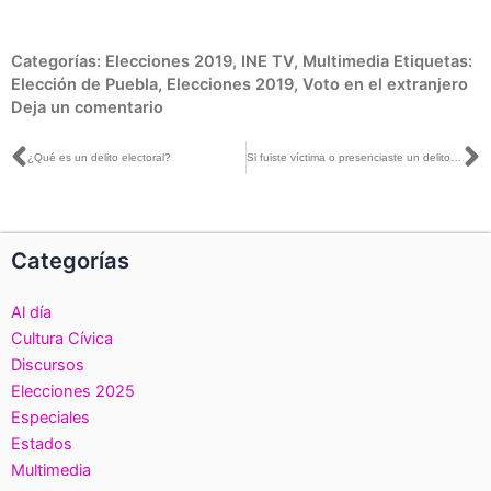
Categorías:
Elecciones 2019
,
INE TV
,
Multimedia
Etiquetas:
Elección de Puebla
,
Elecciones 2019
,
Voto en el extranjero
Deja un comentario
Ant
S
¿Qué es un delito electoral?
Si fuiste víctima o presenciaste un delito electoral, ¡denuncia!
Categorías
Al día
Cultura Cívica
Discursos
Elecciones 2025
Especiales
Estados
Multimedia