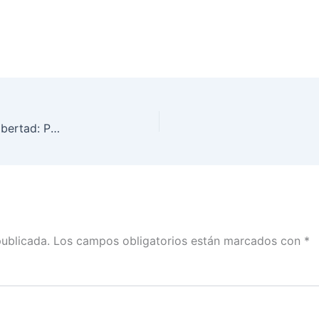
Labor del INE es garantizar elecciones en paz y libertad: Pamela San Martín
publicada.
Los campos obligatorios están marcados con
*