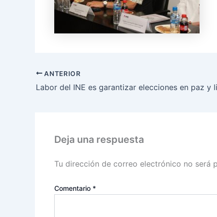
ANTERIOR
Deja una respuesta
Tu dirección de correo electrónico no será 
Comentario
*