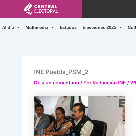
Ir
al
contenido
Al día
Multimedia
Estados
Elecciones 2025
Cul
INE Puebla_PSM_2
Deja un comentario
/ Por
Redacción INE
/
26