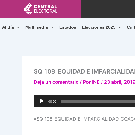
Ir
al
contenido
Al día
Multimedia
Estados
Elecciones 2025
Cul
SQ_108_EQUIDAD E IMPARCIALIDAD
Deja un comentario
/ Por
INE
/
23 abril, 201
Reproductor
00:00
de
audio
«SQ_108_EQUIDAD E IMPARCIALIDAD COACCIO