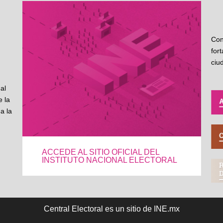
Con
for
ciu
al
 la
a la
ACCEDE AL SITIO OFICIAL DEL
INSTITUTO NACIONAL ELECTORAL
Central Electoral es un sitio de INE.mx