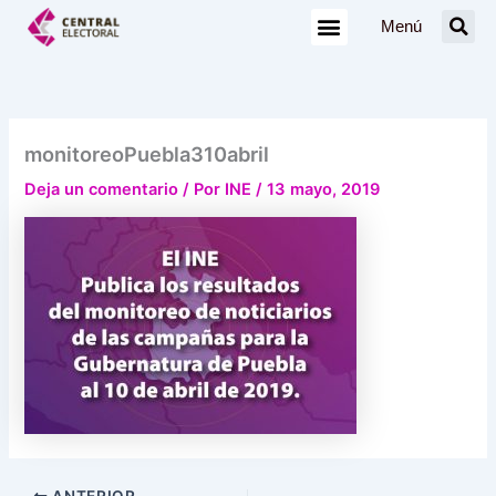
Ir
Menú
al
contenido
monitoreoPuebla310abril
Deja un comentario
/ Por
INE
/
13 mayo, 2019