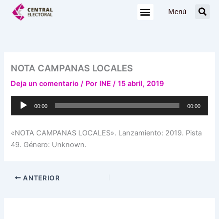
Ir
Menú
al
contenido
NOTA CAMPANAS LOCALES
Deja un comentario
/ Por
INE
/
15 abril, 2019
Reproductor
00:00
00:00
de
audio
«NOTA CAMPANAS LOCALES». Lanzamiento: 2019. Pista
49. Género: Unknown.
ANTERIOR