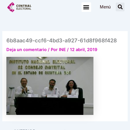
Ir
Menú
al
contenido
6b8aac49-ccf6-4bd3-a927-61d8f968f428
Deja un comentario
/ Por
INE
/
12 abril, 2019