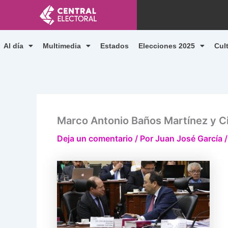
Ir
al
contenido
Al día
Multimedia
Estados
Elecciones 2025
Cul
Marco Antonio Baños Martínez y C
Deja un comentario
/ Por
Juan José García