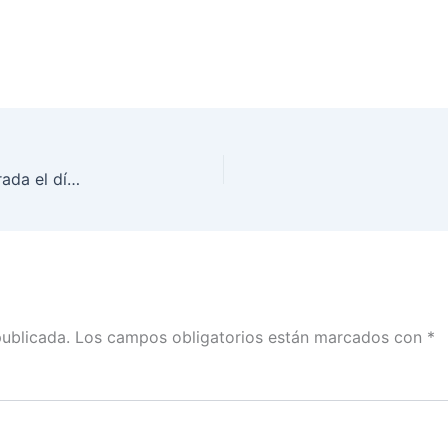
Sesión Extraordinaria del Consejo General, celebrada el día 10 de abril de 2019
publicada.
Los campos obligatorios están marcados con
*