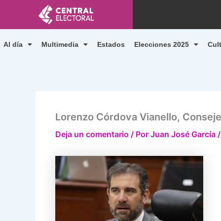
Ir
al
contenido
Al día
Multimedia
Estados
Elecciones 2025
Cul
Lorenzo Córdova Vianello, Conseje
Deja un comentario
/ Por
Juan José García