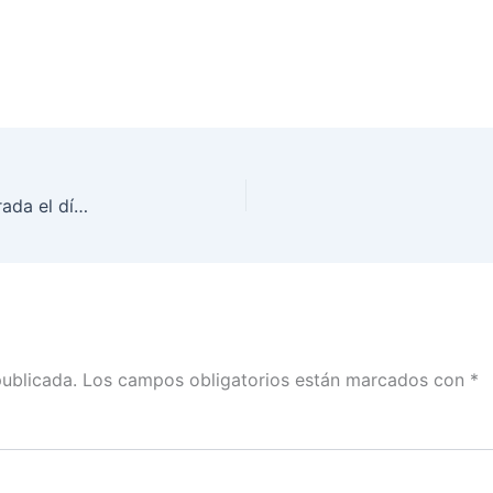
Sesión Extraordinaria del Consejo General, celebrada el día 10 de abril de 2019
publicada.
Los campos obligatorios están marcados con
*