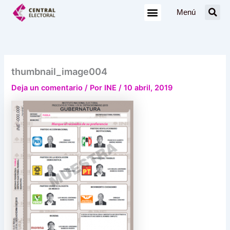
Ir
Menú
al
contenido
thumbnail_image004
Deja un comentario
/ Por
INE
/
10 abril, 2019