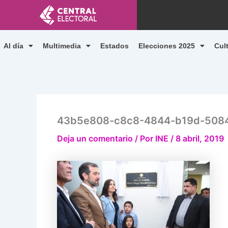
Ir
al
contenido
Al día
Multimedia
Estados
Elecciones 2025
Cul
43b5e808-c8c8-4844-b19d-508
Deja un comentario
/ Por
INE
/
8 abril, 2019