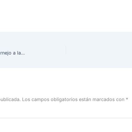
Reconoce INE la contribución de Hugo García Cornejo a la democracia
publicada.
Los campos obligatorios están marcados con
*