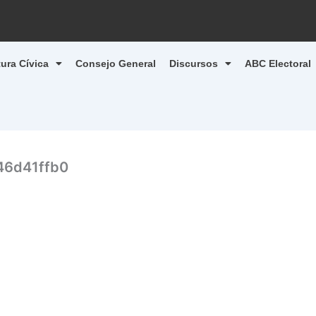
tura Cívica
Consejo General
Discursos
ABC Electoral
46d41ffb0