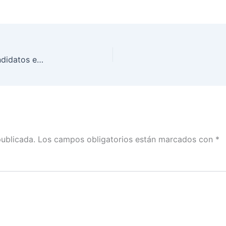
Plantea INE nueva forma de interacción entre candidatos en el Debate a la gubernatura de Puebla 2019
publicada.
Los campos obligatorios están marcados con
*