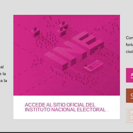
Con
for
ciu
al
 la
a la
ACCEDE AL SITIO OFICIAL DEL
INSTITUTO NACIONAL ELECTORAL