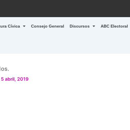
tura Cívica
Consejo General
Discursos
ABC Electoral
dos.
/
5 abril, 2019