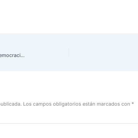
Continuación del segundo día del IX Foro de la Democracia Latinoamericana “Desafíos de la política y la Democracia en la Era Digital”
publicada.
Los campos obligatorios están marcados con
*