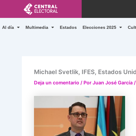
Ir
al
contenido
Al día
Multimedia
Estados
Elecciones 2025
Cul
Michael Svetlik, IFES, Estados Uni
Deja un comentario
/ Por
Juan José García