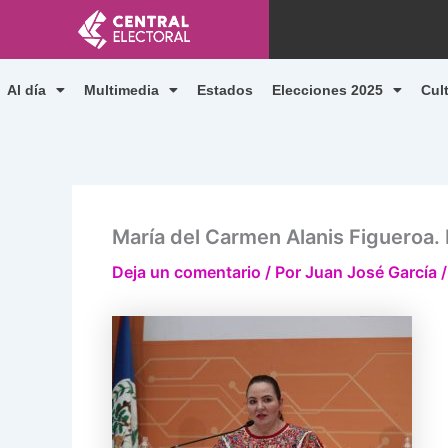
Ir
al
contenido
Al día
Multimedia
Estados
Elecciones 2025
Cul
María del Carmen Alanis Figueroa.
Deja un comentario
/ Por
Juan José García