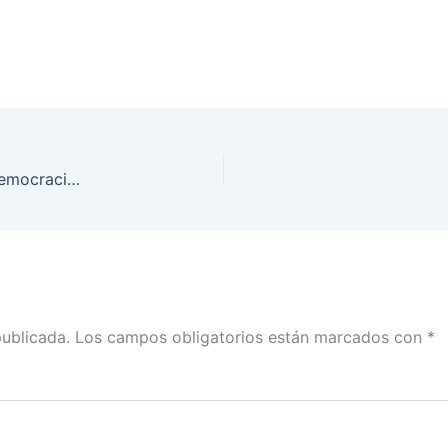
Continuación del segundo día del IX Foro de la Democracia Latinoamericana “Desafíos de la política y la Democracia en la Era Digital”
publicada.
Los campos obligatorios están marcados con
*