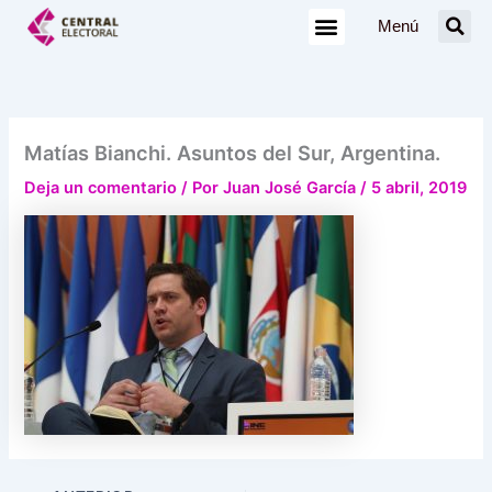
Ir
Menú
al
contenido
Matías Bianchi. Asuntos del Sur, Argentina.
Deja un comentario
/ Por
Juan José García
/
5 abril, 2019