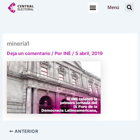
Ir
Menú
al
contenido
minería1
Deja un comentario
/ Por
INE
/
5 abril, 2019
ANTERIOR