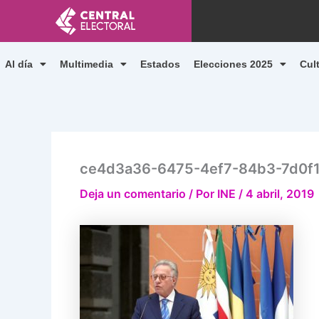
Ir
al
contenido
Al día
Multimedia
Estados
Elecciones 2025
Cul
ce4d3a36-6475-4ef7-84b3-7d0f
Deja un comentario
/ Por
INE
/
4 abril, 2019