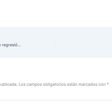
Defender la democracia y evitar cualquier tipo de regresión, debe ser obra de toda la sociedad mexicana: Lorenzo Córdova
publicada.
Los campos obligatorios están marcados con
*