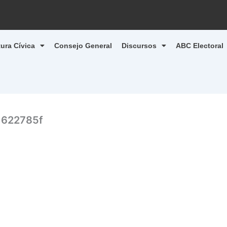
tura Cívica
Consejo General
Discursos
ABC Electoral
1622785f