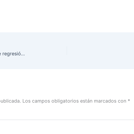
Defender la democracia y evitar cualquier tipo de regresión, debe ser obra de toda la sociedad mexicana: Lorenzo Córdova
publicada.
Los campos obligatorios están marcados con
*