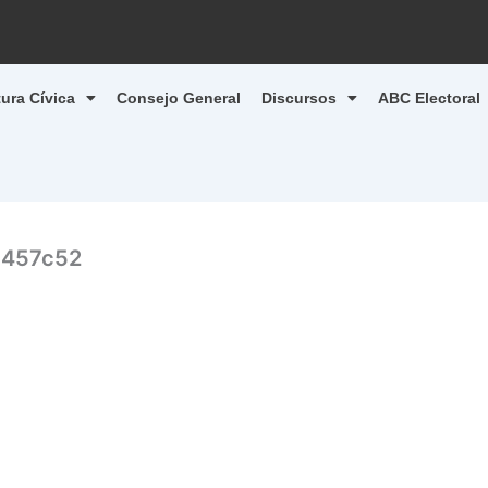
tura Cívica
Consejo General
Discursos
ABC Electoral
1457c52