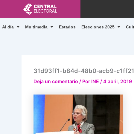
Ir
al
contenido
Al día
Multimedia
Estados
Elecciones 2025
Cul
31d93ff1-b84d-48b0-acb9-c1ff2
Deja un comentario
/ Por
INE
/
4 abril, 2019