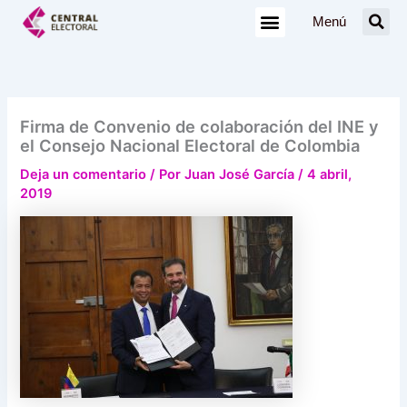
Ir
Menú
al
contenido
Firma de Convenio de colaboración del INE y
el Consejo Nacional Electoral de Colombia
Deja un comentario
/ Por
Juan José García
/
4 abril,
2019