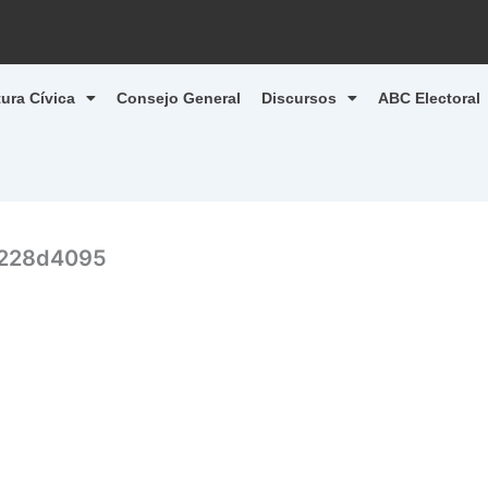
tura Cívica
Consejo General
Discursos
ABC Electoral
d228d4095