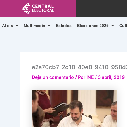
Ir
al
contenido
Al día
Multimedia
Estados
Elecciones 2025
Cul
e2a70cb7-2c10-40e0-9410-958
Deja un comentario
/ Por
INE
/
3 abril, 2019