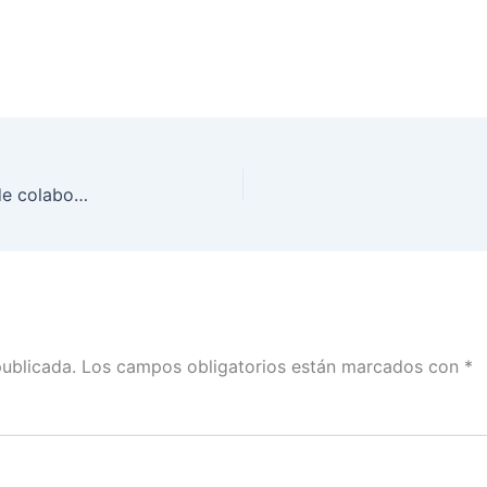
Ratifican INE y Gobierno de Tabasco convenios de colaboración
publicada.
Los campos obligatorios están marcados con
*