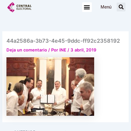
Ir
Menú
al
contenido
44a2586a-3b73-4e45-9ddc-ff92c2358192
Deja un comentario
/ Por
INE
/
3 abril, 2019