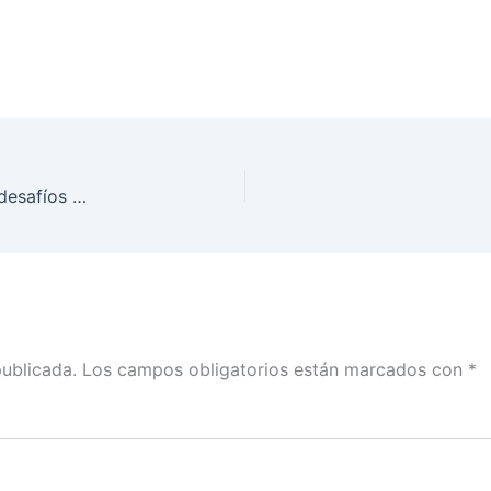
Seminario Los estados 2018. Contexto federal y desafíos en los Procesos Locales
publicada.
Los campos obligatorios están marcados con
*