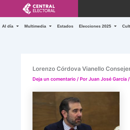
Ir
al
contenido
Al día
Multimedia
Estados
Elecciones 2025
Cul
Lorenzo Córdova Vianello Consejer
Deja un comentario
/ Por
Juan José García