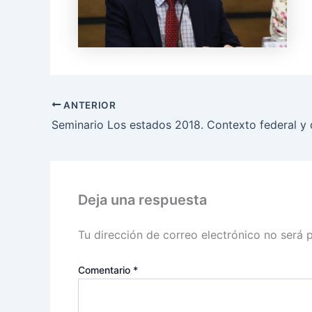
ANTERIOR
Deja una respuesta
Tu dirección de correo electrónico no será 
Comentario
*