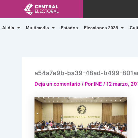
Ir
al
contenido
Al día
Multimedia
Estados
Elecciones 2025
Cul
a54a7e9b-ba39-48ad-b499-801a
Deja un comentario
/ Por
INE
/
12 marzo, 20