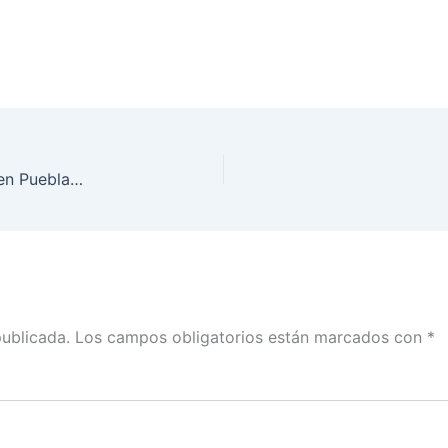
Aprueba INE coalición “Juntos Haremos Historia en Puebla” integrada por PT, MORENA y PVEM para contender por la gubernatura de esta entidad
publicada.
Los campos obligatorios están marcados con
*