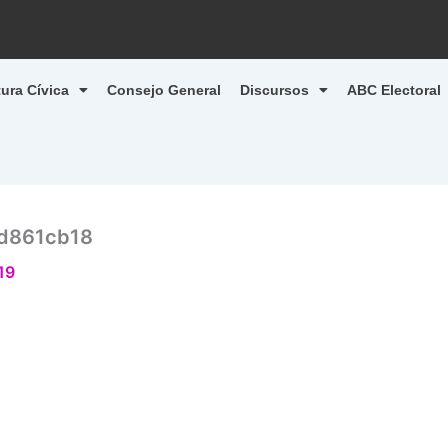
tura Cívica
Consejo General
Discursos
ABC Electoral
d861cb18
19