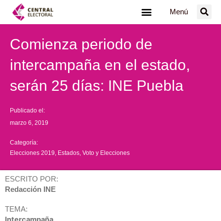
Ir
Menú
al
contenido
Comienza periodo de
intercampaña en el estado,
serán 25 días: INE Puebla
Publicado el:
marzo 6, 2019
Categoría:
Elecciones 2019
,
Estados
,
Voto y Elecciones
ESCRITO POR:
Redacción INE
TEMA:
Intercampaña