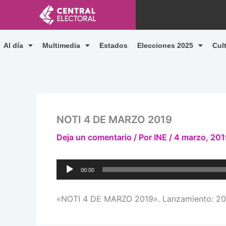
Ir
al
contenido
Al día
Multimedia
Estados
Elecciones 2025
Cul
NOTI 4 DE MARZO 2019
Deja un comentario
/ Por
INE
/
4 marzo, 201
Reproductor
00:00
de
audio
«NOTI 4 DE MARZO 2019». Lanzamiento: 201