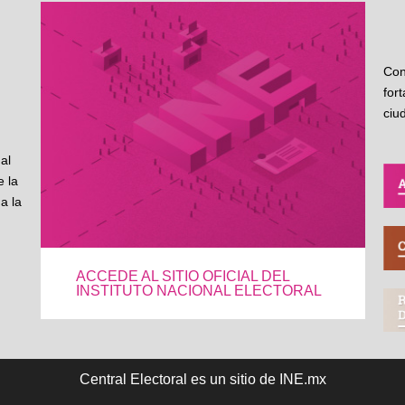
Con
for
ciu
al
 la
a la
ACCEDE AL SITIO OFICIAL DEL
INSTITUTO NACIONAL ELECTORAL
Central Electoral es un sitio de INE.mx