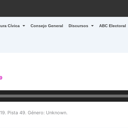
tura Cívica
Consejo General
Discursos
ABC Electoral
9
9. Pista 49. Género: Unknown.