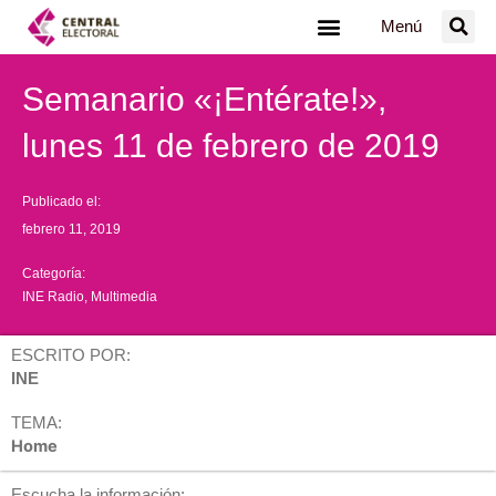
Ir
Menú
al
contenido
Semanario «¡Entérate!»,
lunes 11 de febrero de 2019
Publicado el:
febrero 11, 2019
Categoría:
INE Radio
,
Multimedia
ESCRITO POR:
INE
TEMA:
Home
Escucha la información: