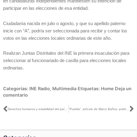
en candidaturas independientes manifiesten su intención de
participar en las elecciones de esa entidad.
Ciudadanía nacida en julio o agosto, y que su apellido paterno
inicie con “A”, podría ser seleccionada para recibir y contar los
votos en las elecciones locales ordinarias de este año.
Realizan Juntas Distritales del INE la primera insaculación para
seleccionar al funcionariado de casilla para elecciones locales
ordinarias.
Categorías:
INE Radio
,
Multimedia
Etiquetas:
Home
Deja un
comentario
Ant
S
Derechos humanos y estabilidad del país puntos coincidentes entre la constitución y el INE: Trujillo Trujillo
“Puebla”, artículo de Marco Baños, publicado en El Economista