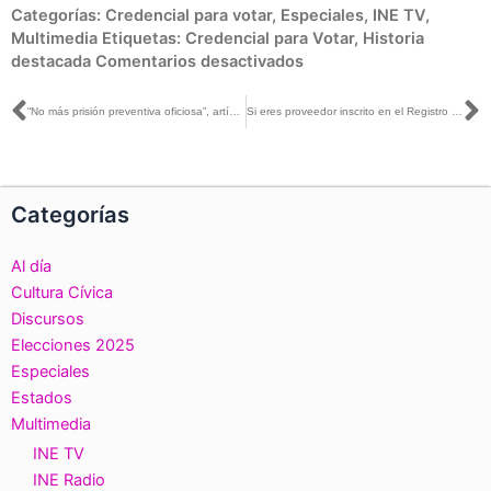
en
Categorías:
Credencial para votar
,
Especiales
,
INE TV
,
Así
Multimedia
Etiquetas:
Credencial para Votar
,
Historia
ha
destacada
Comentarios desactivados
evolucionado
la
Ant
S
“No más prisión preventiva oficiosa”, artículo de Benito Nacif, publicado en el Universal
Si eres proveedor inscrito en el Registro Nacional de Proveedores, checa aquí lo que debes informar
Credencial
para
Votar
del
Categorías
INE
Al día
Cultura Cívica
Discursos
Elecciones 2025
Especiales
Estados
Multimedia
INE TV
INE Radio