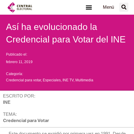
Ir
Menú
al
contenido
Así ha evolucionado la
Credencial para Votar del INE
Publicado el:
febrero 11, 2019
Categoría:
Credencial para votar
,
Especiales
,
INE TV
,
Multimedia
ESCRITO POR:
INE
TEMA:
Credencial para Votar
Este documento se expidió por primera vez en 1991. Desde