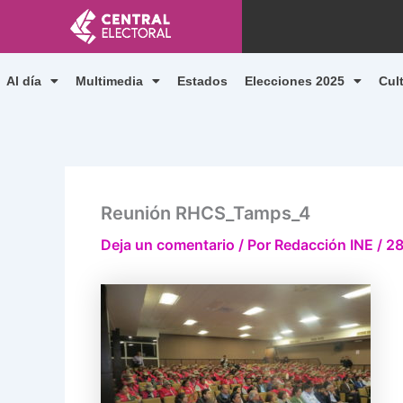
Ir
al
contenido
Al día
Multimedia
Estados
Elecciones 2025
Cul
Reunión RHCS_Tamps_4
Deja un comentario
/ Por
Redacción INE
/
28