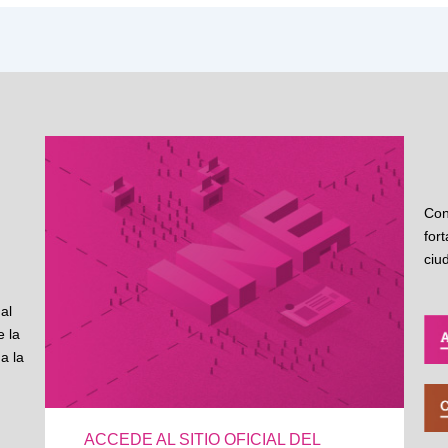
Con
for
ciu
al
 la
a la
ACCEDE AL SITIO OFICIAL DEL