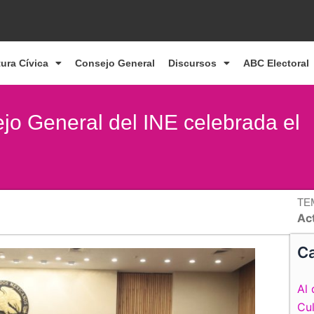
tura Cívica
Consejo General
Discursos
ABC Electoral
jo General del INE celebrada el
TE
Ac
Ca
Al 
Cul