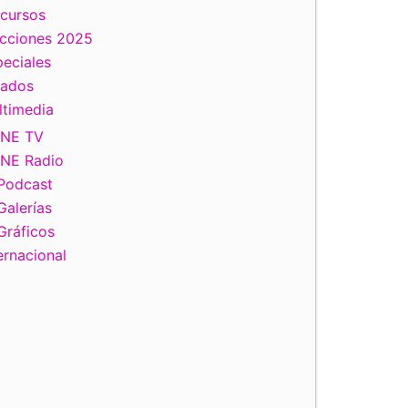
scursos
ecciones 2025
eciales
tados
ltimedia
INE TV
INE Radio
Podcast
Galerías
Gráficos
ernacional
Consejero Presidente del INE Lorenzo Córdova Vianello