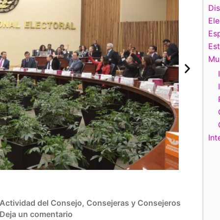
Di
El
Esp
Es
Mu
Int
Actividad del Consejo
,
Consejeras y Consejeros
Deja un comentario