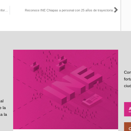
Sigu
Abre INE Yucatán periodo de manifestación para interesado en conforma nuevos partidos políticos nacionales
Reconoce INE Chiapas a personal con 25 años de trayectoria.
Con
for
ciu
al
 la
a la