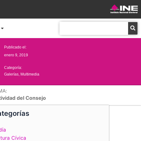
Buscar
Publicado el:
enero 9, 2019
Categoría:
Galerías
,
Multimedia
MA:
tividad del Consejo
tegorías
día
tura Cívica