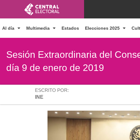
Ir
al
contenido
Al día
Multimedia
Estados
Elecciones 2025
Cul
Sesión Extraordinaria del Conse
día 9 de enero de 2019
ESCRITO POR:
INE