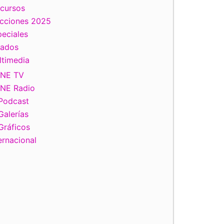
scursos
ecciones 2025
eciales
tados
ltimedia
INE TV
INE Radio
Podcast
Galerías
Gráficos
ernacional