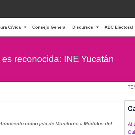
tura Cívica
Consejo General
Discursos
ABC Electoral
a es reconocida: INE Yucatán
TE
Ca
bramiento como jefa de Monitoreo a Módulos del
Al 
Cul