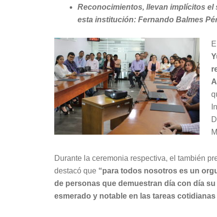
Reconocimientos, llevan implícitos e
esta institución: Fernando Balmes Pére
E
Y
r
A
q
I
D
M
Durante la ceremonia respectiva, el también pre
destacó que
“para todos nosotros es un orgull
de personas que demuestran día con día su e
esmerado y notable en las tareas cotidianas d