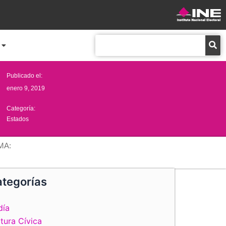
Buscar
Publicado el:
enero 9, 2019
Categoría:
Estados
MA:
tegorías
día
tura Cívica