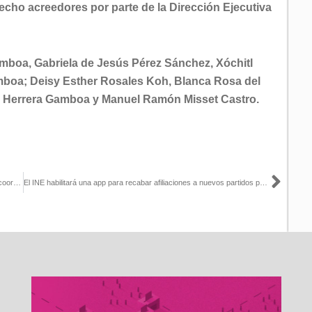
echo acreedores por parte de la Dirección Ejecutiva
mboa, Gabriela de Jesús Pérez Sánchez, Xóchitl
boa; Deisy Esther Rosales Koh, Blanca Rosa del
 Herrera Gamboa y Manuel Ramón Misset Castro.
Sigu
Para la organización de las elecciones locales de 2019, el INE se coordina con los OPLE de las entidades
El INE habilitará una app para recabar afiliaciones a nuevos partidos políticos