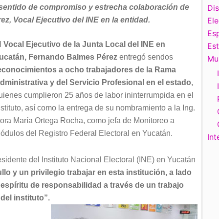
l sentido de compromiso y estrecha colaboración de
Di
z, Vocal Ejecutivo del INE en la entidad.
El
Esp
l
Vocal Ejecutivo de la Junta Local del INE en
Es
ucatán, Fernando Balmes Pérez
entregó sendos
Mu
econocimientos a ocho trabajadores de la Rama
dministrativa y del Servicio Profesional en el estado
,
uienes cumplieron 25 años de labor ininterrumpida en el
nstituto, así como la entrega de su nombramiento a la Ing.
ora María Ortega Rocha, como jefa de Monitoreo a
ódulos del Registro Federal Electoral en Yucatán.
Int
sidente del Instituto Nacional Electoral (INE) en Yucatán
o y un privilegio trabajar en esta institución, a lado
spíritu de responsabilidad a través de un trabajo
el instituto”.