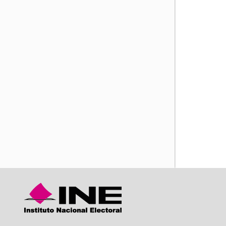
iente