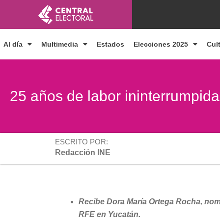
Ir
al
contenido
Al día
Multimedia
Estados
Elecciones 2025
Cul
25 años de labor ininterrumpid
ESCRITO POR:
Redacción INE
Recibe Dora María Ortega Rocha, nom
RFE en Yucatán.