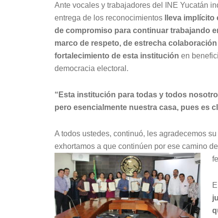
Ante vocales y trabajadores del INE Yucatán in
entrega de los reconocimientos
lleva implícito
de compromiso para continuar
trabajando e
marco de respeto,
de estrecha colaboración
fortalecimiento de esta institución
en benefici
democracia electoral.
“Esta institución para todas y todos nosotr
pero esencialmente nuestra casa,
pues es cl
A todos ustedes, continuó, les agradecemos su 
exhortamos a que continúen por ese camino d
f
E
j
q