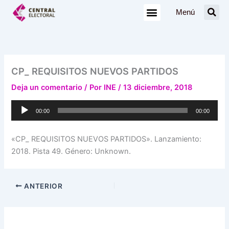
Ir
Menú
al
contenido
CP_ REQUISITOS NUEVOS PARTIDOS
Deja un comentario
/ Por
INE
/
13 diciembre, 2018
Reproductor
00:00
00:00
de
audio
«CP_ REQUISITOS NUEVOS PARTIDOS». Lanzamiento:
2018. Pista 49. Género: Unknown.
ANTERIOR