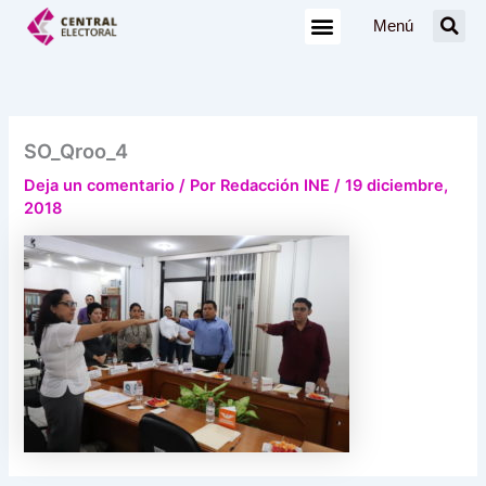
Ir
Menú
al
contenido
SO_Qroo_4
Deja un comentario
/ Por
Redacción INE
/
19 diciembre,
2018