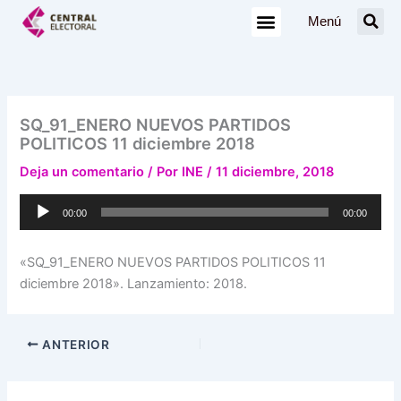
Ir
Menú
al
contenido
SQ_91_ENERO NUEVOS PARTIDOS
POLITICOS 11 diciembre 2018
Deja un comentario
/ Por
INE
/
11 diciembre, 2018
Reproductor
00:00
00:00
de
audio
«SQ_91_ENERO NUEVOS PARTIDOS POLITICOS 11
diciembre 2018». Lanzamiento: 2018.
ANTERIOR