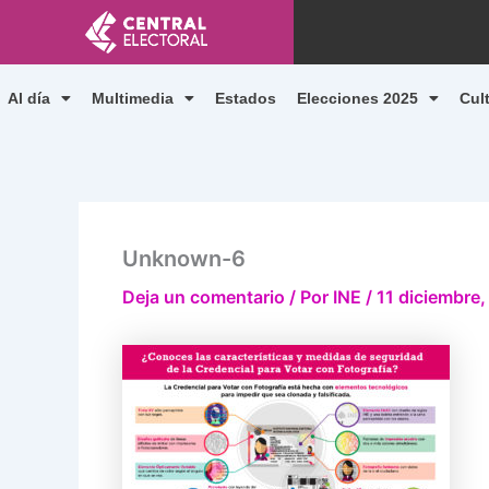
Ir
al
contenido
Al día
Multimedia
Estados
Elecciones 2025
Cul
Unknown-6
Deja un comentario
/ Por
INE
/
11 diciembre