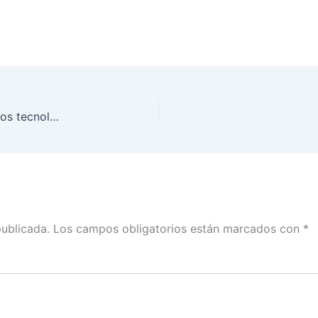
La Credencial para Votar está hecha con elementos tecnológicos para impedir que sea clonada y falsificada
publicada.
Los campos obligatorios están marcados con
*