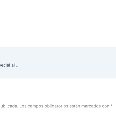
Entrega Instituto Nacional Electoral el Premio Especial al Mérito Extraordinario 2017-2018
publicada.
Los campos obligatorios están marcados con
*