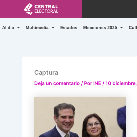
Ir
al
contenido
Al día
Multimedia
Estados
Elecciones 2025
Cul
Captura
Deja un comentario
/ Por
INE
/
10 diciembre