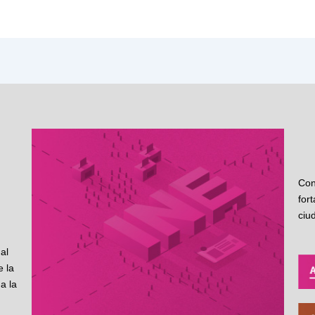
Con
for
ciu
al
 la
a la