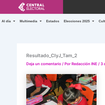
Ir
al
contenido
Al día
Multimedia
Estados
Elecciones 2025
Cul
Resultado_CIyJ_Tam_2
Deja un comentario
/ Por
Redacción INE
/
3 