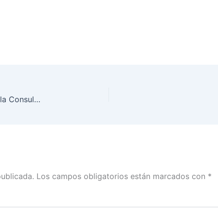
Supera INE Tamaulipas meta de participación en la Consulta Infantil y Juvenil 2018
publicada.
Los campos obligatorios están marcados con
*