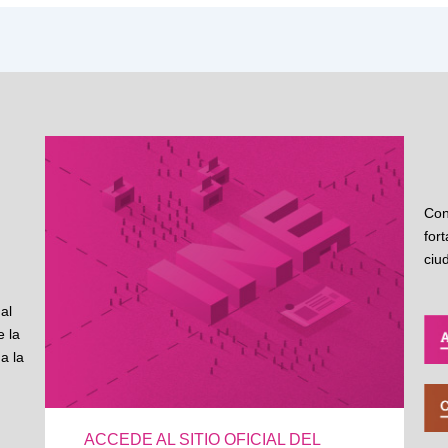
Con
for
ciu
al
 la
a la
ACCEDE AL SITIO OFICIAL DEL