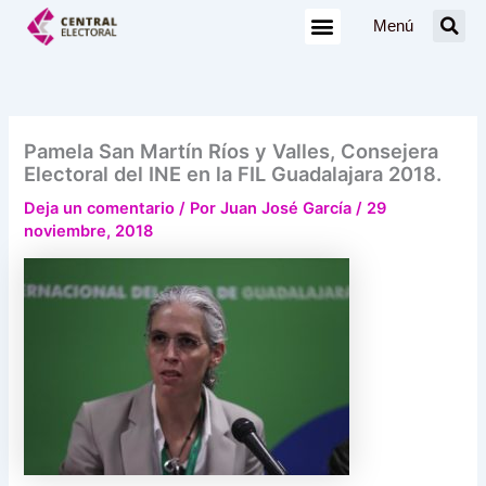
Ir
Menú
al
contenido
Pamela San Martín Ríos y Valles, Consejera
Electoral del INE en la FIL Guadalajara 2018.
Deja un comentario
/ Por
Juan José García
/
29
noviembre, 2018