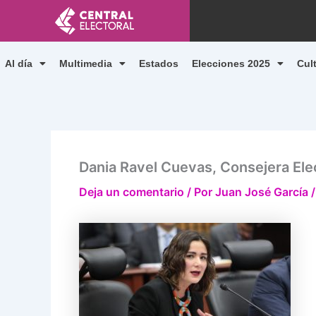
Ir
al
contenido
Al día
Multimedia
Estados
Elecciones 2025
Cul
Dania Ravel Cuevas, Consejera Elec
Deja un comentario
/ Por
Juan José García