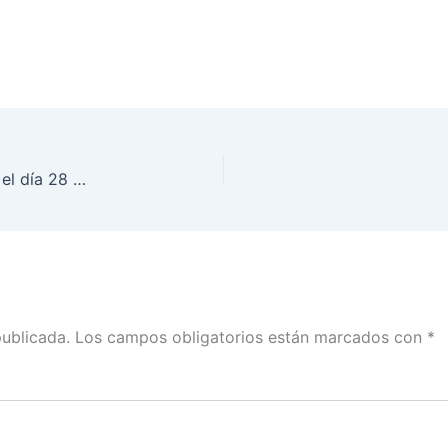
Sesión Ordinaria del Consejo General , celebrada el día 28 de noviembre de 2018
publicada.
Los campos obligatorios están marcados con
*