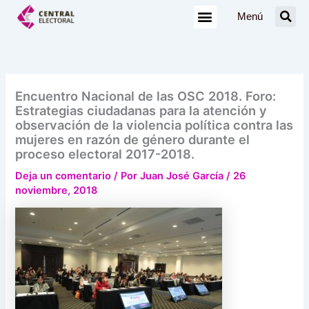
Ir
Menú
al
contenido
Encuentro Nacional de las OSC 2018. Foro:
Estrategias ciudadanas para la atención y
observación de la violencia política contra las
mujeres en razón de género durante el
proceso electoral 2017-2018.
Deja un comentario
/ Por
Juan José García
/
26
noviembre, 2018