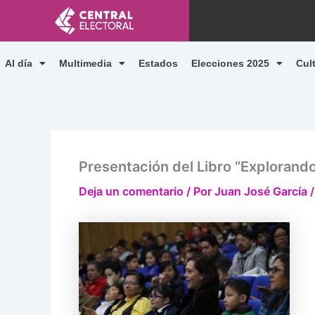
Ir
al
contenido
Al día
Multimedia
Estados
Elecciones 2025
Cul
Presentación del Libro “Explorando
Deja un comentario
/ Por
Juan José García