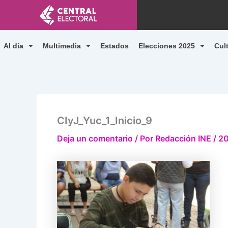
Ir
al
contenido
Al día
Multimedia
Estados
Elecciones 2025
Cul
CIyJ_Yuc_1_Inicio_9
Deja un comentario
/ Por
Redacción INE
/
20