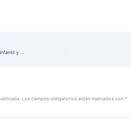
Inició INE Yucatán octava edición de la Consulta Infantil y Juvenil 2018
publicada.
Los campos obligatorios están marcados con
*