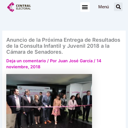
Ir
Menú
al
contenido
Anuncio de la Próxima Entrega de Resultados
de la Consulta Infantil y Juvenil 2018 a la
Cámara de Senadores.
Deja un comentario
/ Por
Juan José García
/
14
noviembre, 2018