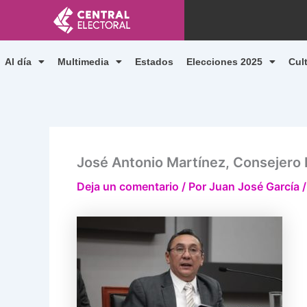
Ir
al
contenido
Al día
Multimedia
Estados
Elecciones 2025
Cul
José Antonio Martínez, Consejero E
Deja un comentario
/ Por
Juan José García