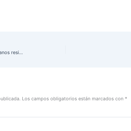
Seminario Evaluación del voto de las y los mexicanos residentes en el extranjero. Elecciones 2018
publicada.
Los campos obligatorios están marcados con
*