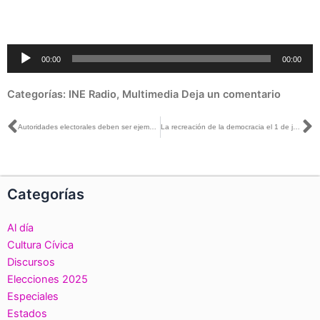
Reproductor
00:00
00:00
de
audio
Categorías:
INE Radio
,
Multimedia
Deja un comentario
Ant
S
Autoridades electorales deben ser ejemplo a seguir: Adriana Favela Herrera
La recreación de la democracia el 1 de julio, fue resultado de un largo proceso democrático y de construcción institucional: Lorenzo Córdova
Categorías
Al día
Cultura Cívica
Discursos
Elecciones 2025
Especiales
Estados